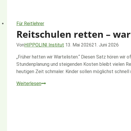
Für Reitlehrer
Reitschulen retten – wa
Von
HIPPOLINI Institut
13. Mai 2026
21. Juni 2026
„Früher hatten wir Wartelisten.“ Diesen Satz hören wir o
Stundenplanung und steigenden Kosten bleibt vielen Re
heutigen Zeit schmaler. Kinder sollen möglichst schnell 
Reitschulen
Weiterlesen
retten
–
warum
ein
Umdenken
dringend