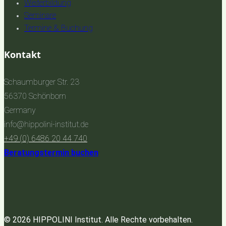
Weiterbildung
Seminare
Termine & Buchung
Kontakt
Schaumburger Str. 23
56370 Schönborn
Germany
info@hippolini-institut.de
+49 (0) 6486 20 44 740
Beratungstermin buchen
© 2026 HIPPOLINI Institut. Alle Rechte vorbehalten.