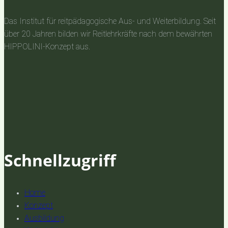
Das Institut für reitpädagogische Aus- und Weiterbildung. Seit
über 20 Jahren bilden wir Reitlehrkräfte nach dem bewährten
HIPPOLINI-Konzept aus.
Schnellzugriff
Home
Konzept
Ausbildung