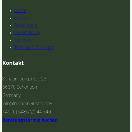
Home
Konzept
Ausbildung
Weiterbildung
Seminare
Termine & Buchung
Kontakt
Schaumburger Str. 23
56370 Schönborn
Germany
info@hippolini-institut.de
+49 (0) 6486 20 44 740
Beratungstermin buchen